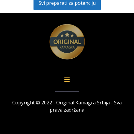
Svi preparati za potenciju
Copyright © 2022 - Original Kamagra Srbija - Sva
prava zadržana