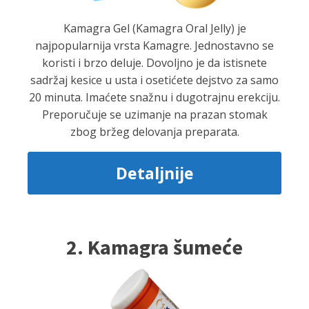
Kamagra Gel (Kamagra Oral Jelly) je
najpopularnija vrsta Kamagre. Jednostavno se
koristi i brzo deluje. Dovoljno je da istisnete
sadržaj kesice u usta i osetićete dejstvo za samo
20 minuta. Imaćete snažnu i dugotrajnu erekciju.
Preporučuje se uzimanje na prazan stomak
zbog bržeg delovanja preparata.
Detaljnije
2. Kamagra šumeće